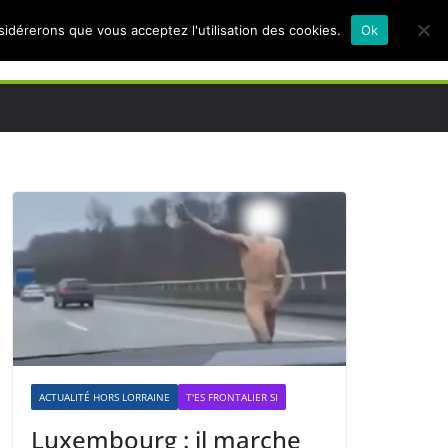
nsidérerons que vous acceptez l'utilisation des cookies.
Ok
ACTUALITÉ HORS LORRAINE
T'ES FRONTALIER SI
Luxembourg : il marche