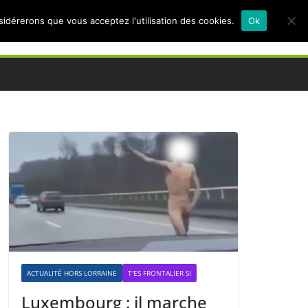
nsidérerons que vous acceptez l'utilisation des cookies.
Ok
ACTUALITÉ HORS LORRAINE
T'ES FRONTALIER SI
Luxembourg : il marche