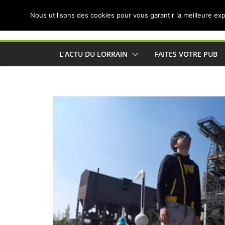
Passer
Nous utilisons des cookies pour vous garantir la meilleure exp
au
Actualités de Lorraine pour les Lorrains
contenu
L’ACTU DU LORRAIN
FAITES VOTRE PUB