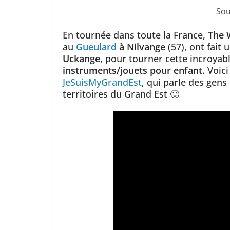
Sou
En tournée dans toute la France,
The 
au
Gueulard
à Nilvange
(57), ont fait
Uckange
, pour tourner cette incroyab
instruments/jouets pour enfant
. Voic
JeSuisMyGrandEst
, qui parle des gens 
territoires du Grand Est 🙂