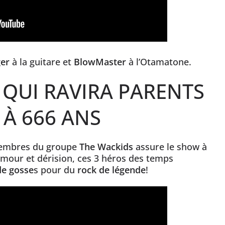
ger
à la guitare et
BlowMaster
à l’Otamatone.
 QUI RAVIRA PARENTS
 À 666 ANS
membres du groupe
The Wackids
assure le show à
umour et dérision, ces 3 héros des temps
de gosse
s pour du
rock de légende
!