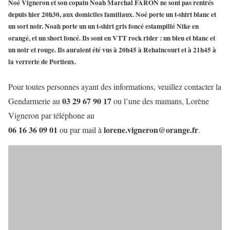
Noé Vigneron et son copain Noah Marchal FARON ne sont pas rentrés
depuis hier 20h30, aux domiciles familiaux. Noé porte un t-shirt blanc et
un sort noir. Noah porte un un t-shirt gris foncé estampillé Nike en
orangé, et un short foncé. Ils sont en VTT rock rider : un bleu et blanc et
un noir et rouge. Ils auraient été vus à 20h45 à Rehaincourt et à 21h45 à
la verrerie de Portieux.
Pour toutes personnes ayant des informations, veuillez contacter la
03 29 67 90 17
Gendarmerie au
ou l’une des mamans, Lorène
Vigneron par téléphone au
06 16 36 09 01
lorene.vigneron@orange.fr
ou par mail à
.