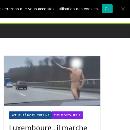
nsidérerons que vous acceptez l'utilisation des cookies.
Ok
ACTUALITÉ HORS LORRAINE
T'ES FRONTALIER SI
Luxembourg : il marche