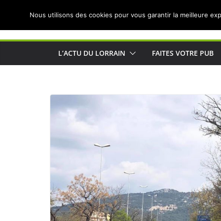
Passer
Nous utilisons des cookies pour vous garantir la meilleure exp
au
Actualités de Lorraine pour les Lorrains
contenu
L’ACTU DU LORRAIN
FAITES VOTRE PUB