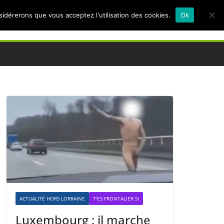
nsidérerons que vous acceptez l'utilisation des cookies.
Ok
ACTUALITÉ HORS LORRAINE
T'ES FRONTALIER SI
Luxembourg : il marche