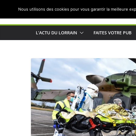
Passer
Nous utilisons des cookies pour vous garantir la meilleure exp
au
Actualités de Lorraine pour les Lorrains
contenu
L’ACTU DU LORRAIN
FAITES VOTRE PUB