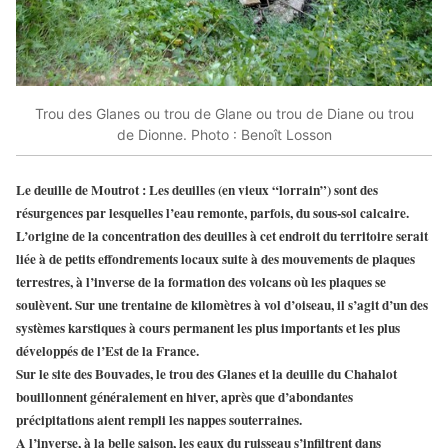
Trou des Glanes ou trou de Glane ou trou de Diane ou trou
de Dionne. Photo : Benoît Losson
Le deuille de Moutrot
: Les deuilles (en vieux “lorrain”) sont des
résurgences
par lesquelles l’eau remonte, parfois, du sous-sol calcaire.
L’origine de la concentration des deuilles à cet endroit du territoire serait
liée à de petits effondrements locaux suite à des mouvements de plaques
terrestres, à l’inverse de la formation des volcans où les plaques se
soulèvent. Sur une trentaine de kilomètres à vol d’oiseau,
il s’agit d’un des
systèmes karstiques à cours permanent les plus importants et les plus
développés de l’Est de la France
.
Sur le site des Bouvades, le trou des Glanes et la deuille du Chahalot
bouillonnent généralement en hiver, après que d’abondantes
précipitations aient rempli les nappes souterraines.
A l’inverse, à la belle saison, les eaux du ruisseau s’infiltrent dans