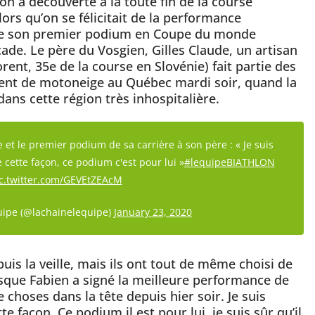
on a découverte à la toute fin de la course
lors qu’on se félicitait de la performance
 de son premier podium en Coupe du monde
ade. Le père du Vosgien, Gilles Claude, un artisan
rent, 35e de la course en Slovénie) fait partie des
dent de motoneige au Québec mardi soir, quand la
dans cette région très inhospitalière.
 et le premier podium de sa carrière à son père : « Je suis
cette façon, ce podium c'est pour lui »
#lequipeBIATHLON
c.twitter.com/GEVEtZEAcM
uipe (@lachainelequipe)
January 23, 2020
uis la veille, mais ils ont tout de même choisi de
isque Fabien a signé la meilleure performance de
e choses dans la tête depuis hier soir. Je suis
 façon. Ce podium il est pour lui, je suis sûr qu’il