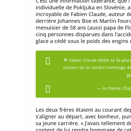
C’est une information sidérante, que l’
individuelle de Pokljuka en Slovénie, a
incroyable de Fabien Claude, auteur
derrière Johannes Boe et Martin Fourc
menuisier de 58 ans (aussi papa de Flo
cinq personnes disparues dans l’acci
glace a cédé sous le poids des engins 
💬 Fabien Claude dédie sa 3e place
content de lui rendre hommage de 
pi
— la chaine L'Éq
Les deux frères étaient au courant dep
s’aligner au départ, avec bonheur, pu
sa jeune carrière. « J’avais tellement d
content de lui rendre hommage de cette