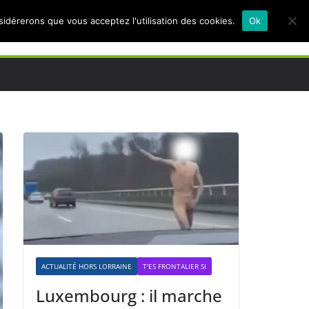
nsidérerons que vous acceptez l'utilisation des cookies.
Ok
ACTUALITÉ HORS LORRAINE
T'ES FRONTALIER SI
Luxembourg : il marche