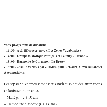
Votre
programme
du dimanche
– 11h30 : Apéritif concert avec « Les Zelles Vagabondes »
– 14h00 : Groupe folklorique Portugais et Country « Demon »
– 18h00 : Harmonie de Cornimont-La Bresse
– 19h00 / 23h00 : Variétés par « OMBS (Oui Bien-sûr), Alexis Ballandier
et ses musiciens.
epas de kneffles
animations
Les r
seront servis midi et soir et des
enfants
seront prsentes :
– Manège – 2 à 10 ans
– Trampoline élastique (6 à 14 ans)