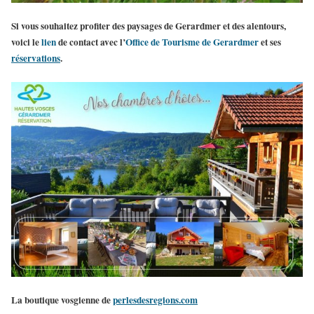
Si vous souhaitez profiter des
paysages de Gerardmer
et des alentours,
voici le
lien
de contact avec l’
Office de Tourisme de Gerardmer
et ses
réservations
.
La boutique vosgienne de
perlesdesregions.com