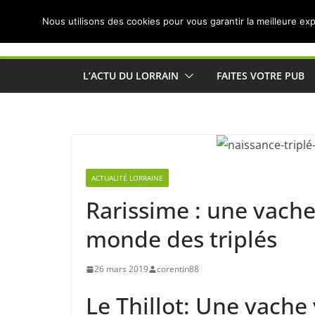
Passer
Nous utilisons des cookies pour vous garantir la meilleure exp
au
Actualités de Lorraine pour les Lorrains
contenu
L’ACTU DU LORRAIN
FAITES VOTRE PUB
ACTUALITÉ LORRAINE
Rarissime : une vach
monde des triplés
26 mars 2019
corentin88
Le Thillot: Une vach