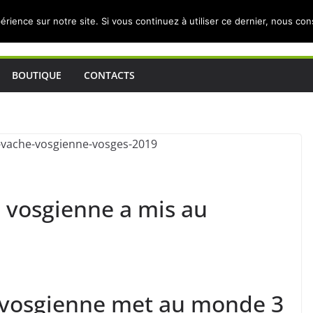
érience sur notre site. Si vous continuez à utiliser ce dernier, nous co
BOUTIQUE
CONTACTS
e vosgienne a mis au
e vosgienne met au monde 3