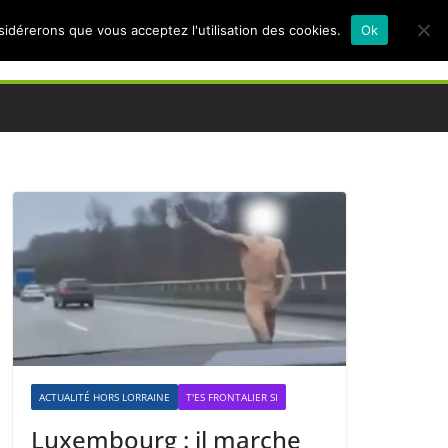
nsidérerons que vous acceptez l'utilisation des cookies.
Ok
ACTUALITÉ HORS LORRAINE
T'ES FRONTALIER SI
Luxembourg : il marche