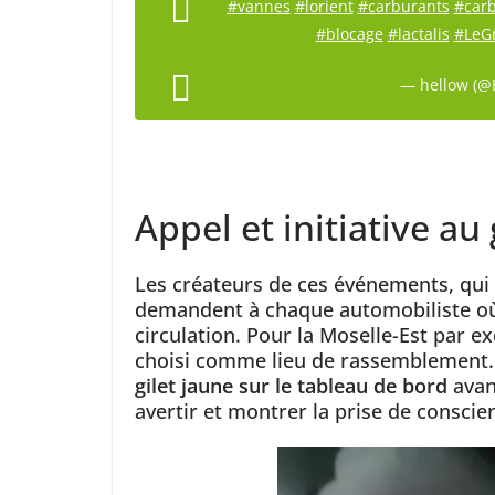
#vannes
#lorient
#carburants
#car
#blocage
#lactalis
#LeG
— hellow (@
Appel et initiative au 
Les créateurs de ces événements, qui 
demandent à chaque automobiliste où qu
circulation. Pour la Moselle-Est par ex
choisi comme lieu de rassemblement
gilet jaune sur le tableau de bord
avan
avertir et montrer la prise de conscie