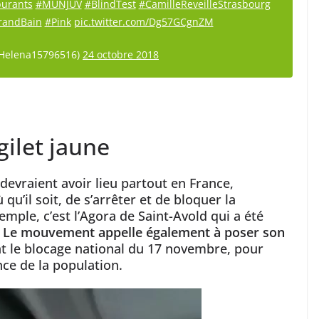
burants
#MUNJUV
#BlindTest
#CamilleReveilleStrasbourg
randBain
#Pink
pic.twitter.com/Dg57GCgnZM
Helena15796516)
24 octobre 2018
gilet jaune
devraient avoir lieu partout en France,
’il soit, de s’arrêter et de bloquer la
emple, c’est l’Agora de Saint-Avold qui a été
.
Le mouvement appelle également à poser son
t le blocage national du 17 novembre, pour
nce de la population.