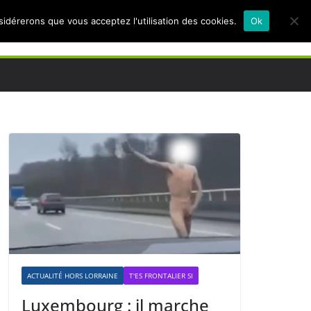
nsidérerons que vous acceptez l'utilisation des cookies.
Ok
ACTUALITÉ HORS LORRAINE
T'ES FRONTALIER SI
Luxembourg : il marche