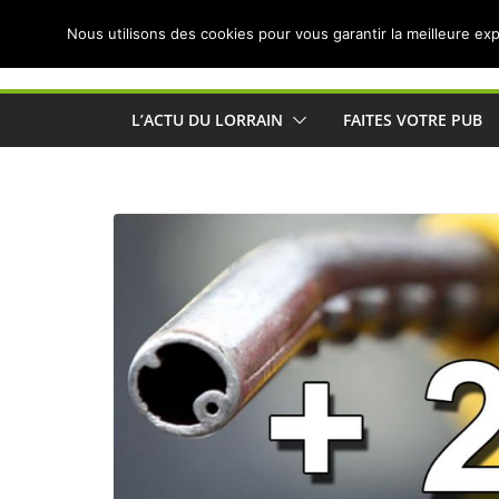
Passer
Nous utilisons des cookies pour vous garantir la meilleure exp
au
Actualités de Lorraine pour les Lorrains
contenu
L’ACTU DU LORRAIN
FAITES VOTRE PUB