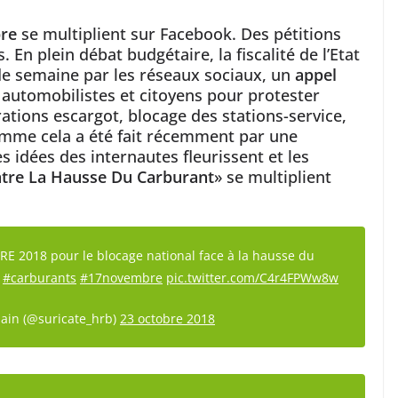
bre
se multiplient sur Facebook. Des pétitions
 En plein débat budgétaire, la fiscalité de l’Etat
de semaine par les réseaux sociaux, un
appel
 automobilistes et citoyens pour protester
ations escargot, blocage des stations-service,
comme cela a été fait récemment par une
 idées des internautes fleurissent et les
ntre La Hausse Du Carburant
» se multiplient
2018 pour le blocage national face à la hausse du
…
#carburants
#17novembre
pic.twitter.com/C4r4FPWw8w
ain (@suricate_hrb)
23 octobre 2018