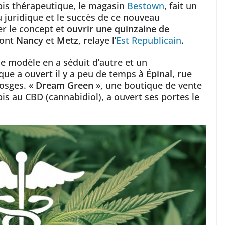
bis thérapeutique, le magasin
Bestown
, fait un
u juridique et le succès de ce nouveau
r le concept et
ouvrir une quinzaine de
dont
Nancy
et
Metz
, relaye l’
Est Republicain
.
le modèle en a séduit d’autre et un
que a ouvert il y a peu de temps à
Épinal
, rue
Vosges. «
Dream Green
», une boutique de vente
is au CBD (cannabidiol), a ouvert ses portes le