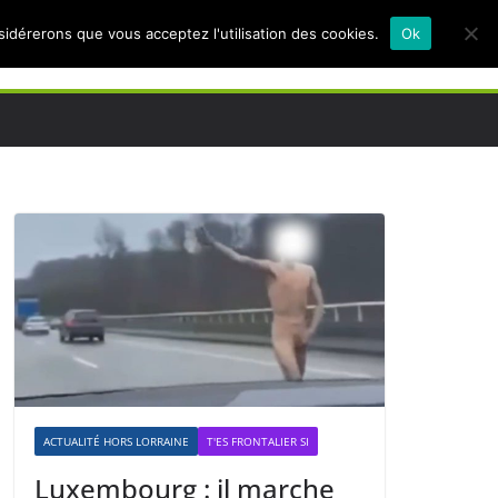
nsidérerons que vous acceptez l'utilisation des cookies.
Ok
ACTUALITÉ HORS LORRAINE
T'ES FRONTALIER SI
Luxembourg : il marche