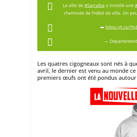
La ville de
#Sarralbe
a installé une
cheminée de l’Hôtel de ville. On peu
➡️
https://t.co/7
— Département
Les quatres cigogneaux sont nés à quel
avril, le dernier est venu au monde ce
premiers œufs ont été pondus autour