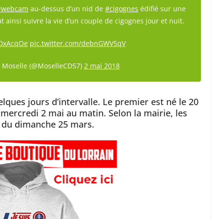
#webcam
au-dessus d’un nid de
#cigognes
édifié sur une
t ainsi suivre la vie d’un couple de cigognes jour et nuit.
lnDxAcqOe
pic.twitter.com/debnGWV5qV
 Moselle (@MoselleCD57)
2 mai 2018
ques jours d’intervalle. Le premier est né le 20
 mercredi 2 mai au matin. Selon la mairie, les
 du dimanche 25 mars.