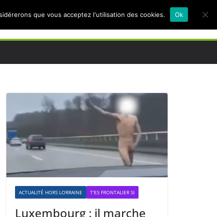
nsidérerons que vous acceptez l'utilisation des cookies.
Ok
ACTUALITÉ HORS LORRAINE
T'ES FRONTALIER SI
Luxembourg : il marche