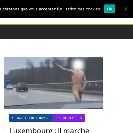
nsidérerons que vous acceptez l'utilisation des cookies.
Ok
ACTUALITÉ HORS LORRAINE
T'ES FRONTALIER SI
Luxembourg : il marche