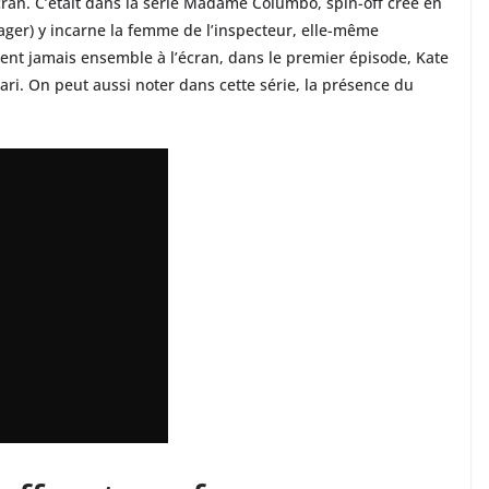
ran. C’était dans la série Madame Columbo, spin-off créé en
ager) y incarne la femme de l’inspecteur, elle-même
sent jamais ensemble à l’écran, dans le premier épisode, Kate
i. On peut aussi noter dans cette série, la présence du