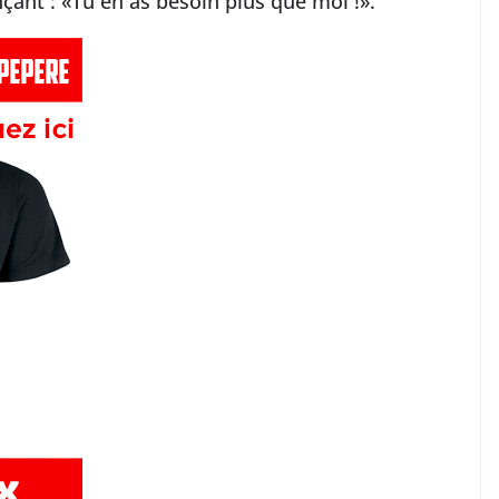
lançant : «Tu en as besoin plus que moi !».