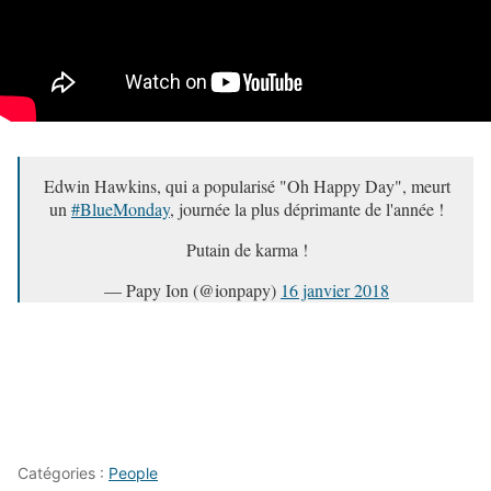
Edwin Hawkins, qui a popularisé "Oh Happy Day", meurt
un
#BlueMonday
, journée la plus déprimante de l'année !
Putain de karma !
— Papy Ion (@ionpapy)
16 janvier 2018
Catégories :
People