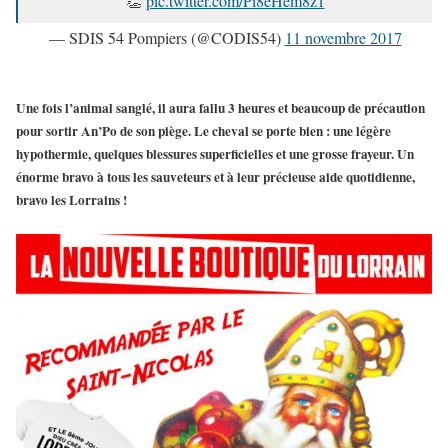
👏
pic.twitter.com/Pi8eHem8z1
— SDIS 54 Pompiers (@CODIS54)
11 novembre 2017
Une fois l’
animal sanglé
, il aura fallu
3 heures et beaucoup de précaution
pour sortir An’Po de son piège.
Le cheval se porte bien
: une légère
hypothermie, quelques blessures superficielles et une grosse frayeur. Un
énorme bravo à tous les sauveteurs et à leur précieuse aide quotidienne,
bravo les Lorrains !