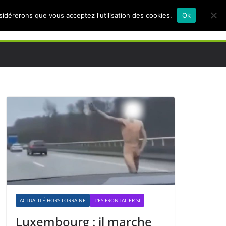
nsidérerons que vous acceptez l'utilisation des cookies.
Ok
ACTUALITÉ HORS LORRAINE
T'ES FRONTALIER SI
Luxembourg : il marche