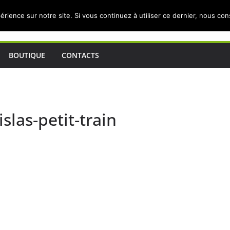
érience sur notre site. Si vous continuez à utiliser ce dernier, nous co
BOUTIQUE
CONTACTS
slas-petit-train