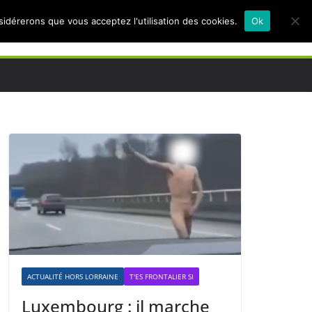
nsidérerons que vous acceptez l'utilisation des cookies.
Ok
ACTUALITÉ HORS LORRAINE
T'ES FRONTALIER SI
Luxembourg : il marche