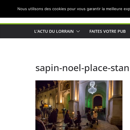
Passer
Nous utilisons des cookies pour vous garantir la meilleure exp
au
Actualités de Lorraine pour les Lorrains
contenu
L’ACTU DU LORRAIN
FAITES VOTRE PUB
sapin-noel-place-stani