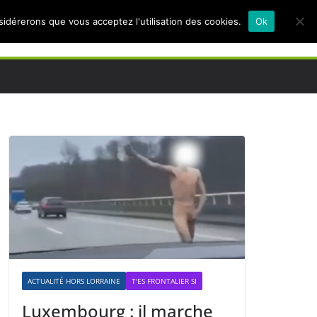
nsidérerons que vous acceptez l'utilisation des cookies.
Ok
ACTUALITÉ HORS LORRAINE
T'ES FRONTALIER SI
Luxembourg : il marche