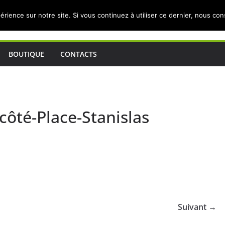
érience sur notre site. Si vous continuez à utiliser ce dernier, nous co
BOUTIQUE
CONTACTS
-côté-Place-Stanislas
Suivant →