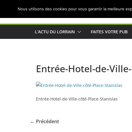
Passer
Nous utilisons des cookies pour vous garantir la meilleure exp
au
Actualités de Lorraine pour les Lorrains
contenu
L’ACTU DU LORRAIN
FAITES VOTRE PUB
Entrée-Hotel-de-Ville
Entrée-Hotel-de-Ville-côté-Place-Stanislas
← Précédent