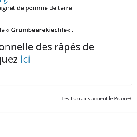
eignet de pomme de terre
lle «
Grumbeerekiechle
« .
ionnelle des râpés de
iquez
ici
Les Lorrains aiment le Picon