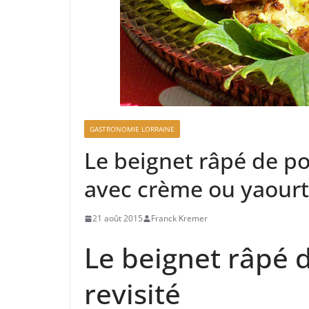
GASTRONOMIE LORRAINE
Le beignet râpé de p
avec crème ou yaourt
21 août 2015
Franck Kremer
Le beignet râpé
revisité