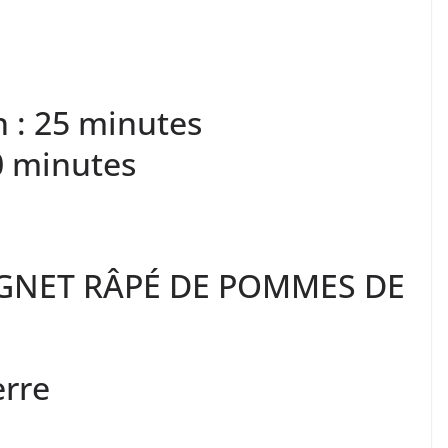
n :
25
minutes
0
minutes
IGNET RÂPÉ DE POMMES DE
erre