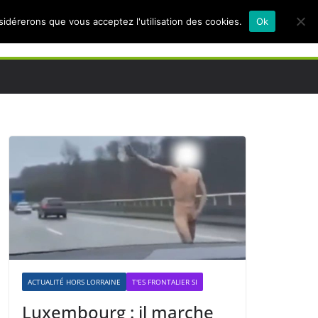
nsidérerons que vous acceptez l'utilisation des cookies.
Ok
ACTUALITÉ HORS LORRAINE
T'ES FRONTALIER SI
Luxembourg : il marche