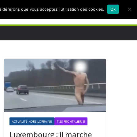
nsidérerons que vous acceptez l'utilisation des cookies.
Ok
ACTUALITÉ HORS LORRAINE
T'ES FRONTALIER SI
Luxembourg : il marche