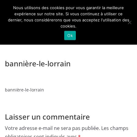
Passer
Nous utilisons des cookies pour vous garantir la meilleure
au
Actualités de Lorraine pour les Lorrains
expérience sur notre site. Si vous continuez à utiliser ce
dernier, nous considérerons que vous acceptez l'utilisation des
contenu
cookies.
Ok
bannière-le-lorrain
bannière-le-lorrain
Laisser un commentaire
Votre adresse e-mail ne sera pas publiée.
Les champs
obligatoires sont indiqués avec
*