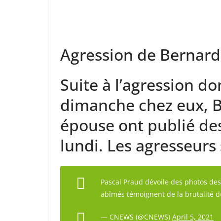
Agression de Bernard
Suite à l’agression do
dimanche chez eux, B
épouse ont publié des
lundi. Les agresseurs 
Pascal Praud dévoile des photos des
abîmés témoignent de la brutalité 
— CNEWS (@CNEWS)
April 5, 2021