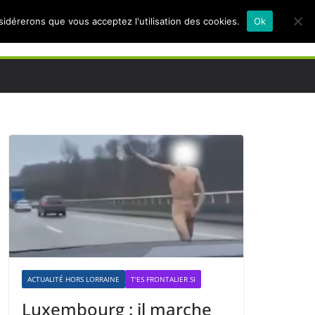
nsidérerons que vous acceptez l'utilisation des cookies.
Ok
ACTUALITÉ HORS LORRAINE
T'ES FRONTALIER SI
Luxembourg : il marche