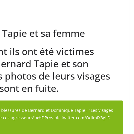
 Tapie et sa femme
nt ils ont été victimes
ernard Tapie et son
 photos de leurs visages
sont en fuite.
 blessures de Bernard et Dominique Tapie : "Les visages
de ces agresseurs"
#HDPros
pic.twitter.com/QdImIX8gLD