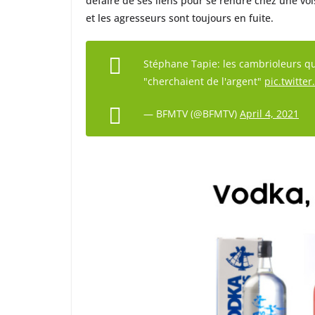
défaire de ses liens pour se rendre chez une vois
et les agresseurs sont toujours en fuite.
Stéphane Tapie: les cambrioleurs qu
"cherchaient de l'argent"
pic.twitte
— BFMTV (@BFMTV)
April 4, 2021