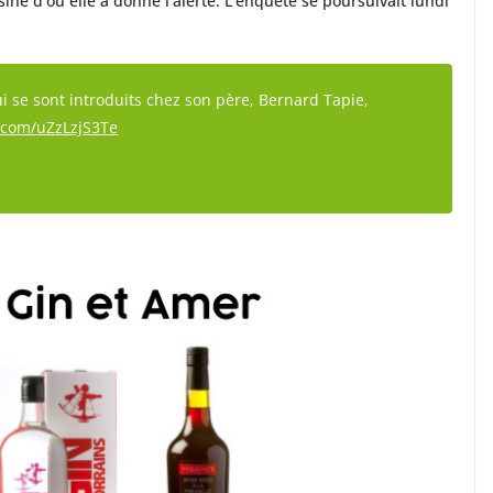
ine d’où elle a donné l’alerte. L’enquête se poursuivait lundi
i se sont introduits chez son père, Bernard Tapie,
r.com/uZzLzjS3Te