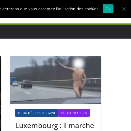
nsidérerons que vous acceptez l'utilisation des cookies.
Ok
ACTUALITÉ HORS LORRAINE
T'ES FRONTALIER SI
Luxembourg : il marche