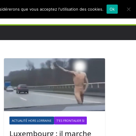
nsidérerons que vous acceptez l'utilisation des cookies.
Ok
ACTUALITÉ HORS LORRAINE
T'ES FRONTALIER SI
Luxembourg : il marche