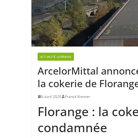
ACTUALITÉ LORRAINE
ArcelorMittal annonce
la cokerie de Florang
6 avril 2020
Franck Kremer
Florange : la cok
condamnée