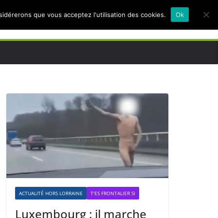
nsidérerons que vous acceptez l'utilisation des cookies.
Ok
ACTUALITÉ HORS LORRAINE
T'ES FRONTALIER SI
Luxembourg : il marche