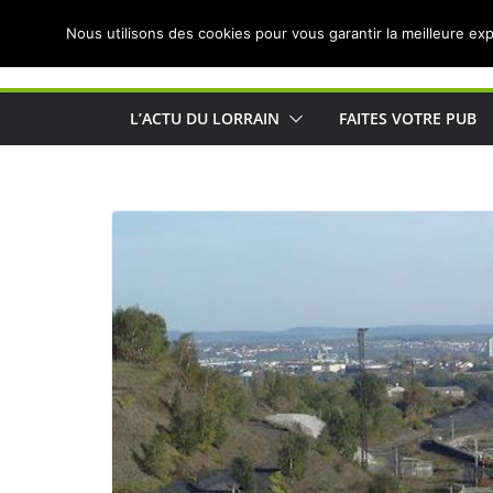
Passer
Nous utilisons des cookies pour vous garantir la meilleure exp
au
Actualités de Lorraine pour les Lorrains
contenu
L’ACTU DU LORRAIN
FAITES VOTRE PUB