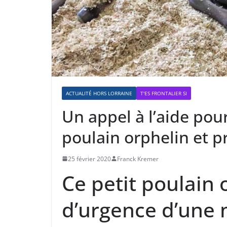
ACTUALITÉ HORS LORRAINE
T'ES FRONTALIER SI
Un appel à l’aide pou
poulain orphelin et 
25 février 2020
Franck Kremer
Ce petit poulain 
d’urgence d’une 