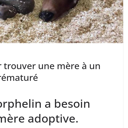
r trouver une mère à un
prématuré
orphelin a besoin
mère adoptive.