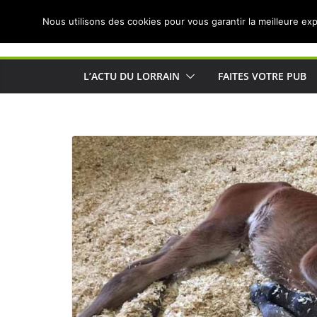
Passer
Nous utilisons des cookies pour vous garantir la meilleure exp
au
Actualités de Lorraine pour les Lorrains
contenu
L’ACTU DU LORRAIN
FAITES VOTRE PUB