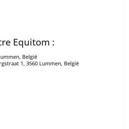
tre Equitom :
0 Lummen, België
ergstraat 1, 3560 Lummen, België