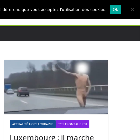
nsidérerons que vous acceptez l'utilisation des cookies.
Ok
ACTUALITÉ HORS LORRAINE
T'ES FRONTALIER SI
Luxembourg : il marche