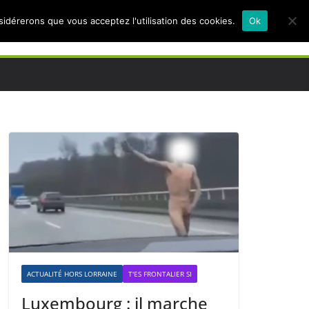
nsidérerons que vous acceptez l'utilisation des cookies.
Ok
ACTUALITÉ HORS LORRAINE
T'ES FRONTALIER SI
Luxembourg : il marche