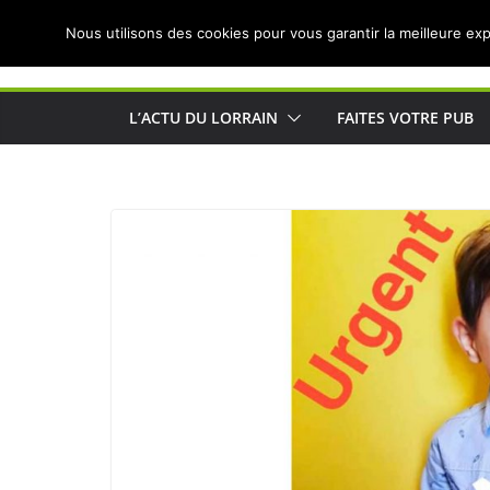
Passer
Nous utilisons des cookies pour vous garantir la meilleure exp
au
Actualités de Lorraine pour les Lorrains
contenu
L’ACTU DU LORRAIN
FAITES VOTRE PUB