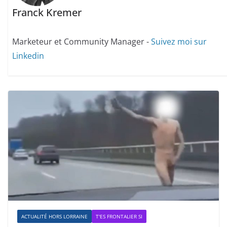
Franck Kremer
Marketeur et Community Manager -
Suivez moi sur
Linkedin
ACTUALITÉ HORS LORRAINE
T'ES FRONTALIER SI