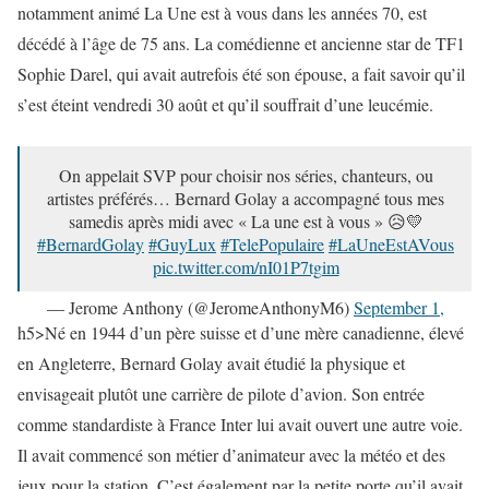
notamment animé La Une est à vous dans les années 70, est
décédé à l’âge de 75 ans. La comédienne et ancienne star de TF1
Sophie Darel, qui avait autrefois été son épouse, a fait savoir qu’il
s’est éteint vendredi 30 août et qu’il souffrait d’une leucémie.
On appelait SVP pour choisir nos séries, chanteurs, ou
artistes préférés… Bernard Golay a accompagné tous mes
samedis après midi avec « La une est à vous » 😥💛
#BernardGolay
#GuyLux
#TelePopulaire
#LaUneEstAVous
pic.twitter.com/nI01P7tgim
— Jerome Anthony (@JeromeAnthonyM6)
September 1,
2019
h5>Né en 1944 d’un père suisse et d’une mère canadienne, élevé
en Angleterre, Bernard Golay avait étudié la physique et
envisageait plutôt une carrière de pilote d’avion. Son entrée
comme standardiste à France Inter lui avait ouvert une autre voie.
Il avait commencé son métier d’animateur avec la météo et des
jeux pour la station. C’est également par la petite porte qu’il avait