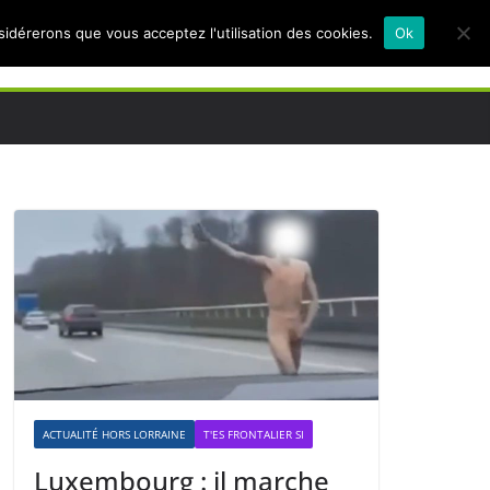
nsidérerons que vous acceptez l'utilisation des cookies.
Ok
ACTUALITÉ HORS LORRAINE
T'ES FRONTALIER SI
Luxembourg : il marche