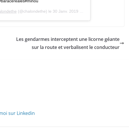
#baracereales#minou
londethe
(@chalondethe) le
30 Janv. 2019 à 1 :34 PST
Les gendarmes interceptent une licorne géante
sur la route et verbalisent le conducteur
moi sur Linkedin