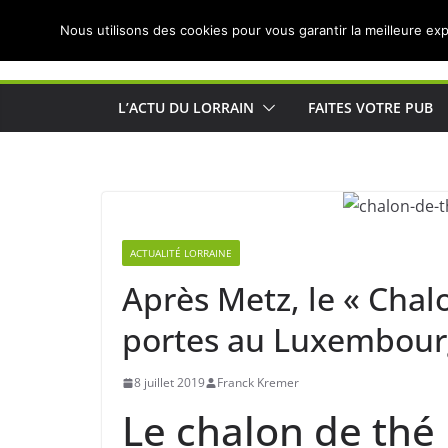
Passer
Nous utilisons des cookies pour vous garantir la meilleure exp
au
Actualités de Lorraine pour les Lorrains
contenu
L’ACTU DU LORRAIN
FAITES VOTRE PUB
ACTUALITÉ LORRAINE
Après Metz, le « Chal
portes au Luxembour
8 juillet 2019
Franck Kremer
Le chalon de thé 