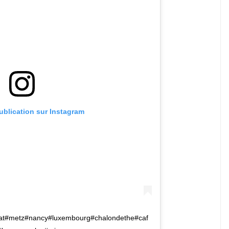
publication sur Instagram
at#metz#nancy#luxembourg#chalondethe#caf