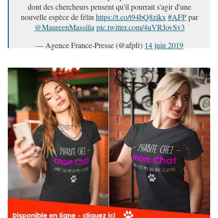
dont des chercheurs pensent qu'il pourrait s'agir d'une
nouvelle espèce de félin
https://t.co/t94bQ8zikx
#AFP
par
@MaureenMassilia
pic.twitter.com/4uVRJovSv3
— Agence France-Presse (@afpfr)
14 juin 2019