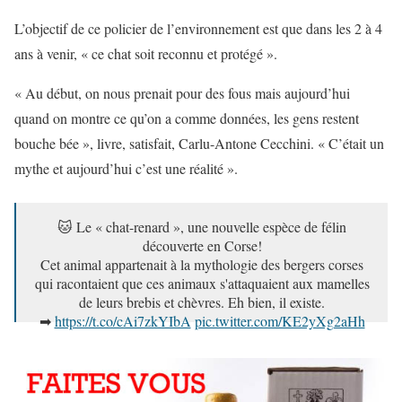
L’objectif de ce policier de l’environnement est que dans les 2 à 4
ans à venir, « ce chat soit reconnu et protégé ».
« Au début, on nous prenait pour des fous mais aujourd’hui
quand on montre ce qu’on a comme données, les gens restent
bouche bée », livre, satisfait, Carlu-Antone Cecchini. « C’était un
mythe et aujourd’hui c’est une réalité ».
🐱 Le « chat-renard », une nouvelle espèce de félin
découverte en Corse!
Cet animal appartenait à la mythologie des bergers corses
qui racontaient que ces animaux s'attaquaient aux mamelles
de leurs brebis et chèvres. Eh bien, il existe.
➡
https://t.co/cAi7zkYIbA
pic.twitter.com/KE2yXg2aHh
— Le Figaro (@Le_Figaro)
14 juin 2019