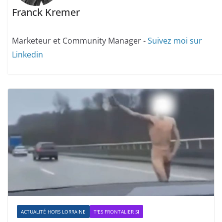
Franck Kremer
Marketeur et Community Manager -
Suivez moi sur
Linkedin
ACTUALITÉ HORS LORRAINE
T'ES FRONTALIER SI