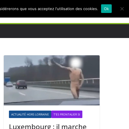
nsidérerons que vous acceptez l'utilisation des cookies.
Ok
ACTUALITÉ HORS LORRAINE
T'ES FRONTALIER SI
Luxembourg : il marche