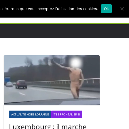
nsidérerons que vous acceptez l'utilisation des cookies.
Ok
ACTUALITÉ HORS LORRAINE
T'ES FRONTALIER SI
Luxembourg : il marche