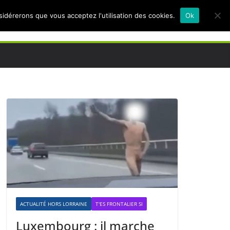
nsidérerons que vous acceptez l'utilisation des cookies.
Ok
ACTUALITÉ HORS LORRAINE
T'ES FRONTALIER SI
Luxembourg : il marche