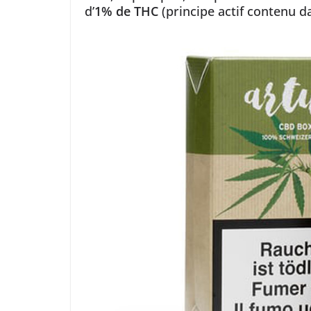
d’
1% de THC
(principe actif contenu d