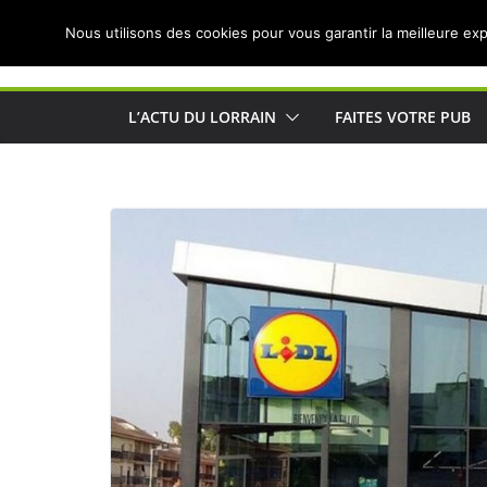
Passer
Nous utilisons des cookies pour vous garantir la meilleure exp
au
Actualités de Lorraine pour les Lorrains
contenu
L’ACTU DU LORRAIN
FAITES VOTRE PUB