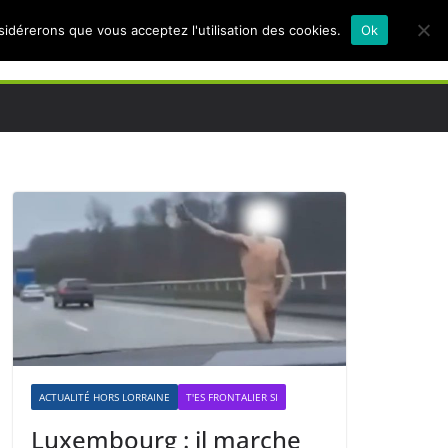
nsidérerons que vous acceptez l'utilisation des cookies.
Ok
ACTUALITÉ HORS LORRAINE
T'ES FRONTALIER SI
Luxembourg : il marche