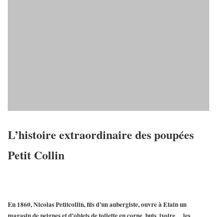
L’histoire extraordinaire des poupées
Petit Collin
En 1860,
Nicolas Petitcollin
, fils d’un aubergiste, ouvre à Etain un
magasin de peignes et d’objets de toilette en corne, buis, ivoire… les