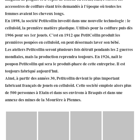
accessoires de coiffure étant très demandés à l’époque où toutes les
femmes avaient les cheveux longs.
En 1898, la
société Petitcollin
investit dans une nouvelle technologie : le
celluloïd
, la première matière plastique. Utilisés pour la coiffure puis dès
1906 pour ses 1er jouets. C’est en 1912 que PetitCollin produit les
premières poupées en celluloïd, on peut désormais laver son bébé.
Les
ateliers Petitcollin
seront plusieurs fois détruit pendants les 2 guerres
mondiales, mais la production reprendra toujours. En 1926, naît le
poupon Petitcollin
qui sera le produit-phare de cette entreprise. Il est
toujours fabriqué aujourd’hui.
Ainsi, à partir des années 30,
Petitcollin
devient le plus important
fabricant français de jouets en celluloïd. Cette société emploie alors plus
de 500 personnes à
Etain
et dans ses environs à Braquis et dans une
annexe des mines de la Mourière à
Piennes
.