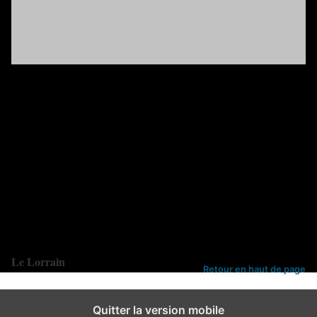
Une raison de plus d’être fier d’être Lorrain 🙂
Merci à
Laura Seigneur
pour cet article
Catégories :
Actualité Lorraine
,
Vidéo
Le Lorrain
Retour en haut de page
Quitter la version mobile