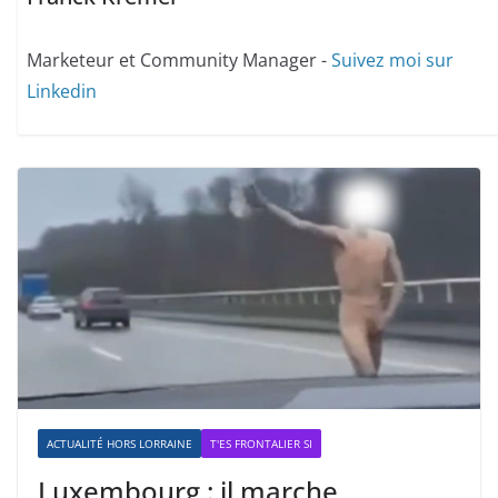
Marketeur et Community Manager -
Suivez moi sur
Linkedin
ACTUALITÉ HORS LORRAINE
T'ES FRONTALIER SI
Luxembourg : il marche