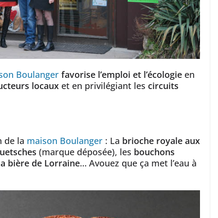
son Boulanger
favorise l’emploi et l’écologie
en
ucteurs locaux
et en privilégiant les
circuits
n de la
maison Boulanger
: La
brioche royale aux
quetsches
(marque déposée), les
bouchons
la bière de Lorraine
… Avouez que ça met l’eau à