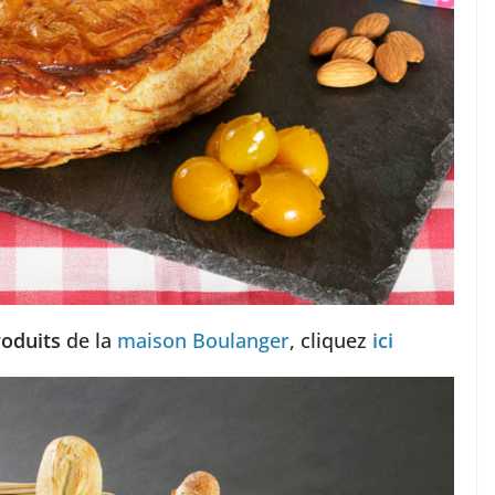
roduits
de la
maison Boulanger
, cliquez
ici