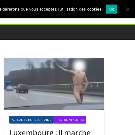
nsidérerons que vous acceptez l'utilisation des cookies.
Ok
ACTUALITÉ HORS LORRAINE
T'ES FRONTALIER SI
Luxembourg : il marche