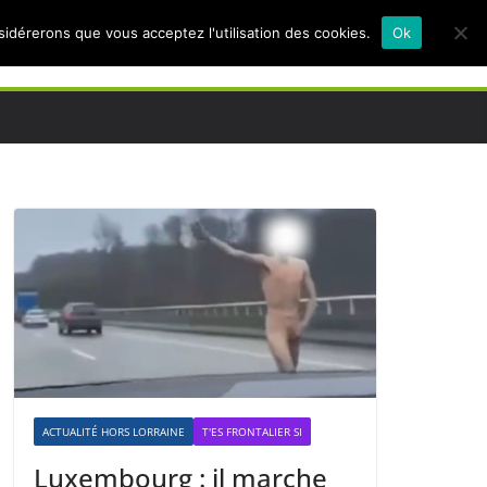
nsidérerons que vous acceptez l'utilisation des cookies.
Ok
ACTUALITÉ HORS LORRAINE
T'ES FRONTALIER SI
Luxembourg : il marche