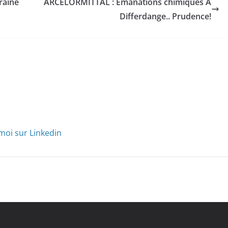
raine
ARCELORMITTAL : Émanations chimiques À
Differdange.. Prudence!
moi sur Linkedin