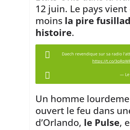
12 juin. Le pays vient
moins
la pire fusill
histoire
.
Daech revendique sur sa radio l'att
https://t.co/3qRp
— Le
Un homme lourdeme
ouvert le feu dans un
d’Orlando,
le Pulse
, 