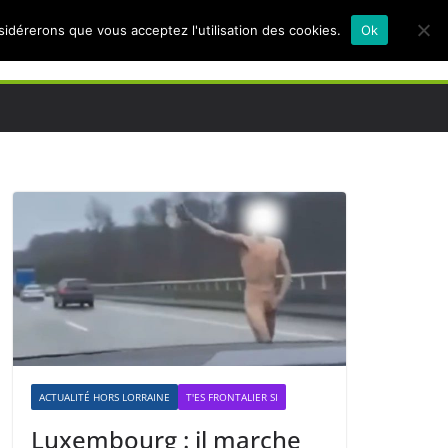
nsidérerons que vous acceptez l'utilisation des cookies.
Ok
ACTUALITÉ HORS LORRAINE
T'ES FRONTALIER SI
Luxembourg : il marche