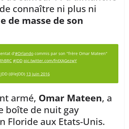
 de connaître ni plus ni
ade de masse de son
entat d'
#Orlando
commis par son "frère Omar Mateen"
WRhBRC
#JDD
pic.twitter.com/fntXAGezwY
 JDD (@leJDD)
13 juin 2016
nt armé,
Omar Mateen
, a
e boîte de nuit gay
en Floride aux Etats-Unis.