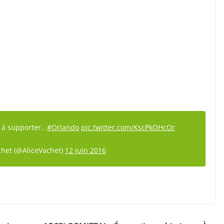
à supporter..
#Orlando
pic.twitter.com/KscPkOHcOr
chet (@AliceVachet)
12 juin 2016