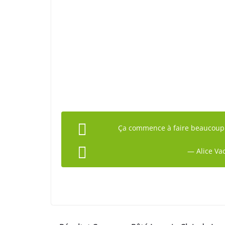
Ça commence à faire beaucoup 
— Alice Va