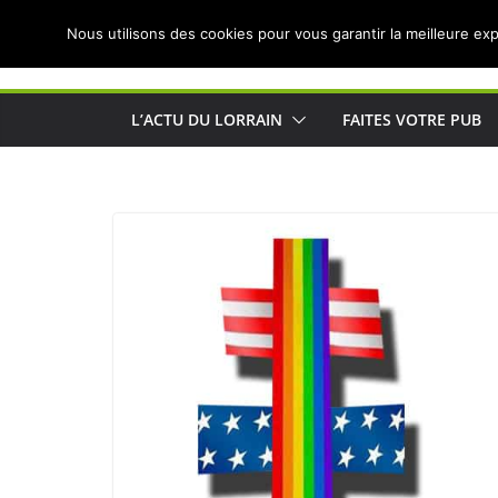
Passer
Nous utilisons des cookies pour vous garantir la meilleure exp
au
Actualités de Lorraine pour les Lorrains
contenu
L’ACTU DU LORRAIN
FAITES VOTRE PUB