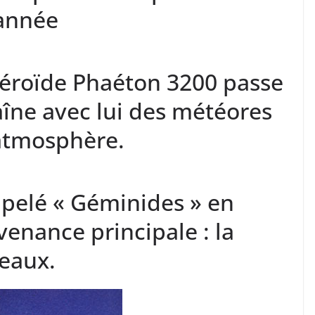
’année
stéroïde Phaéton 3200 passe
raîne avec lui des météores
 atmosphère.
pelé « Géminides » en
venance principale : la
eaux.