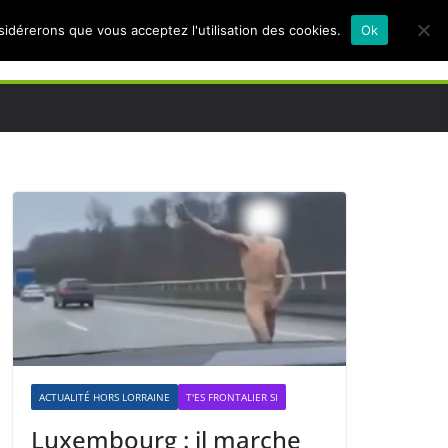
nsidérerons que vous acceptez l'utilisation des cookies.
Ok
ACTUALITÉ HORS LORRAINE
T'ES FRONTALIER SI
Luxembourg : il marche