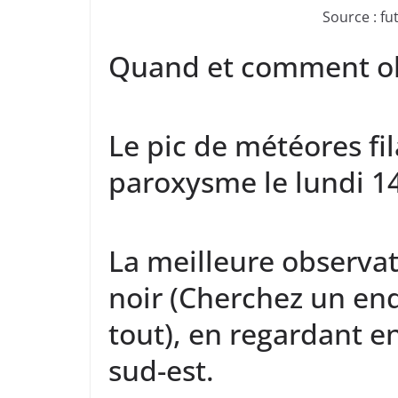
Source : f
Quand et comment ob
Le pic de météores fi
paroxysme le lundi 1
La meilleure observat
noir (Cherchez un end
tout), en regardant en
sud-est.