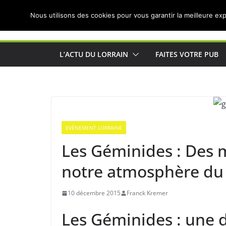
Passer
Nous utilisons des cookies pour vous garantir la meilleure exp
au
Actualités de Lorraine pour les Lorrains
contenu
L’ACTU DU LORRAIN
FAITES VOTRE PUB
EVÈNEMENT LORRAINE
Les Géminides : Des 
notre atmosphère du
10 décembre 2015
Franck Kremer
Les Géminides : une d