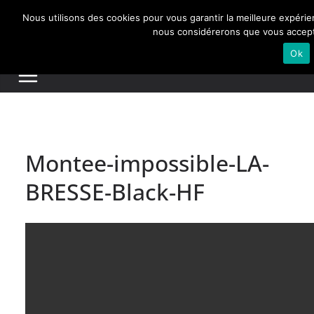
Passer
Nous utilisons des cookies pour vous garantir la meilleure expérien
au
Actualités de Lorraine pour les Lorrains
nous considérerons que vous acceptez
contenu
Ok
Montee-impossible-LA-
BRESSE-Black-HF