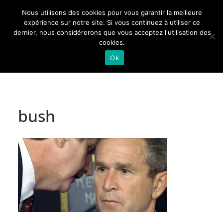
Passer
Nous utilisons des cookies pour vous garantir la meilleure
au
Actualités de Lorraine pour les Lorrains
expérience sur notre site. Si vous continuez à utiliser ce
dernier, nous considérerons que vous acceptez l'utilisation des
contenu
cookies.
Ok
bush