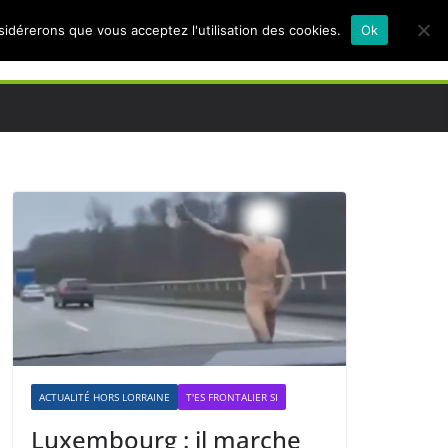
nsidérerons que vous acceptez l'utilisation des cookies.
Ok
ACTUALITÉ HORS LORRAINE
T'ES FRONTALIER SI
Luxembourg : il marche