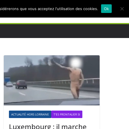
nsidérerons que vous acceptez l'utilisation des cookies.
Ok
ACTUALITÉ HORS LORRAINE
T'ES FRONTALIER SI
Luxembourg : il marche