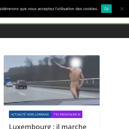
nsidérerons que vous acceptez l'utilisation des cookies.
Ok
ACTUALITÉ HORS LORRAINE
T'ES FRONTALIER SI
Luxembourg : il marche